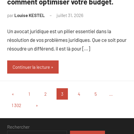
comment optimiser votre budget.
par
Louise KESTEL
juillet 31, 2026
Aucun
commentaire
Un avocat juridique est un pilier essentiel dans la
résolution de vos problèmes juridiques. Que ce soit pour
résoudre un différend, il est là pour […]
Continuer la lecture
Pagination
Publications
«
1
2
3
4
5
…
précédentes
des
Articles
1 302
»
suivants
publications
Rechercher