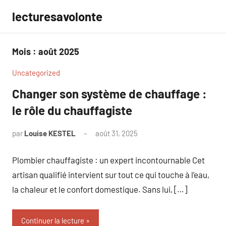
Aller
lecturesavolonte
au
contenu
Mois :
août 2025
Uncategorized
Changer son système de chauffage :
le rôle du chauffagiste
par
Louise KESTEL
août 31, 2025
Aucun
commentaire
Plombier chauffagiste : un expert incontournable Cet
artisan qualifié intervient sur tout ce qui touche à l’eau,
la chaleur et le confort domestique. Sans lui, […]
Continuer la lecture