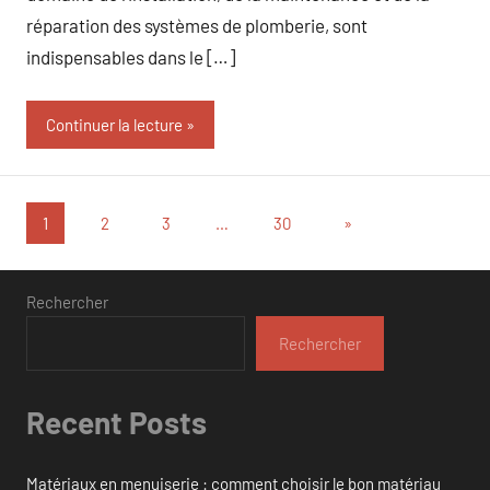
réparation des systèmes de plomberie, sont
indispensables dans le […]
Continuer la lecture
Pagination
Articles
1
2
3
…
30
»
suivants
des
publications
Rechercher
Rechercher
Recent Posts
Matériaux en menuiserie : comment choisir le bon matériau