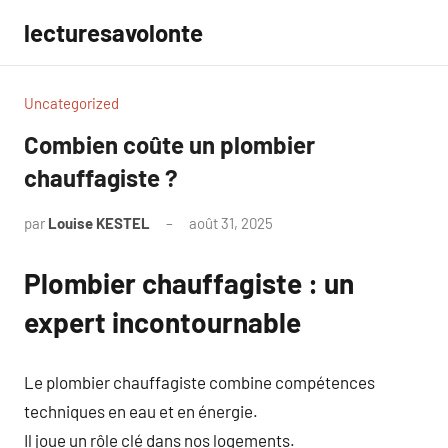
Aller
lecturesavolonte
au
contenu
Uncategorized
Combien coûte un plombier
chauffagiste ?
par
Louise KESTEL
août 31, 2025
Aucun
commentaire
Plombier chauffagiste : un
expert incontournable
Le plombier chauffagiste combine compétences
techniques en eau et en énergie.
Il joue un rôle clé dans nos logements.