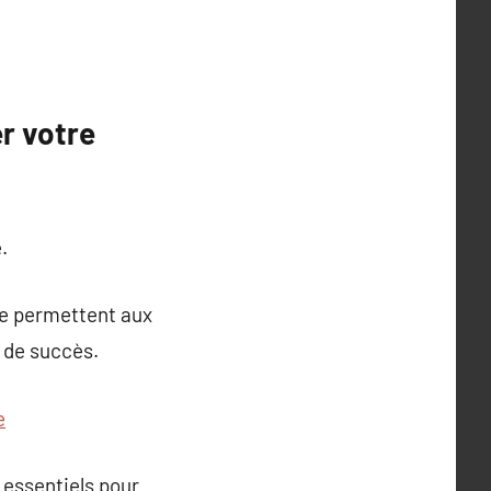
r votre
.
ge permettent aux
 de succès.
e
 essentiels pour