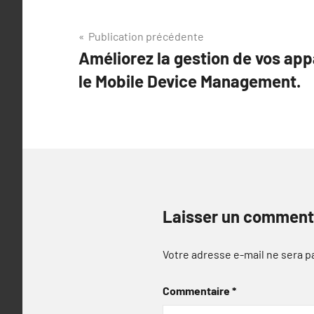
Navigation
Publication précédente
Améliorez la gestion de vos app
de
le Mobile Device Management.
l’article
Laisser un comment
Votre adresse e-mail ne sera p
Commentaire
*