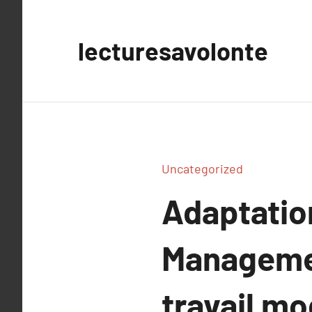
Aller
au
lecturesavolonte
contenu
Uncategorized
Adaptatio
Manageme
travail m