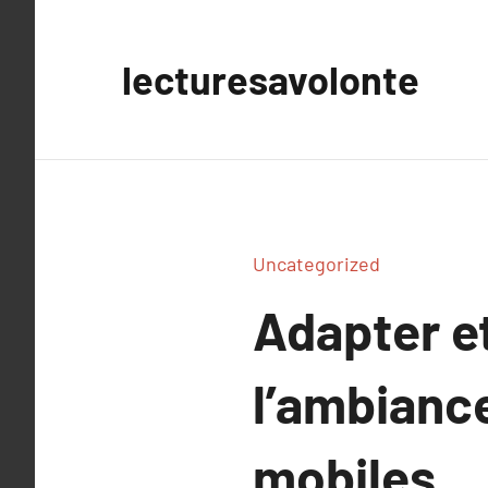
Aller
au
lecturesavolonte
contenu
Uncategorized
Adapter et
l’ambianc
mobiles