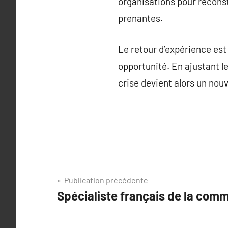
organisations pour reconst
prenantes.
Le retour d’expérience est
opportunité. En ajustant le
crise devient alors un nou
Navigation
Publication précédente
Spécialiste français de la comm
de
l’article