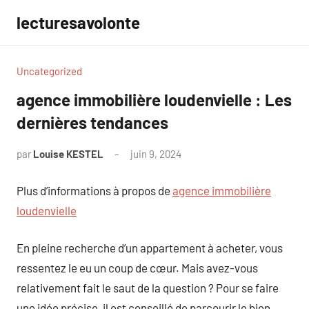
Aller
lecturesavolonte
au
contenu
Uncategorized
agence immobilière loudenvielle : Les
dernières tendances
par
Louise KESTEL
juin 9, 2024
Aucun
commentaire
Plus d’informations à propos de
agence immobilière
loudenvielle
En pleine recherche d’un appartement à acheter, vous
ressentez le eu un coup de cœur. Mais avez-vous
relativement fait le saut de la question ? Pour se faire
une idée précise, il est conseillé de parcourir le bien