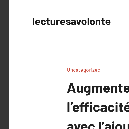
Aller
au
lecturesavolonte
contenu
Uncategorized
Augmentez 
l’efficaci
avec l’ajo