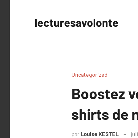
Aller
au
lecturesavolonte
contenu
Uncategorized
Boostez vo
shirts de 
par
Louise KESTEL
jui