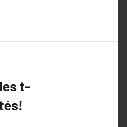
les t-
tés!