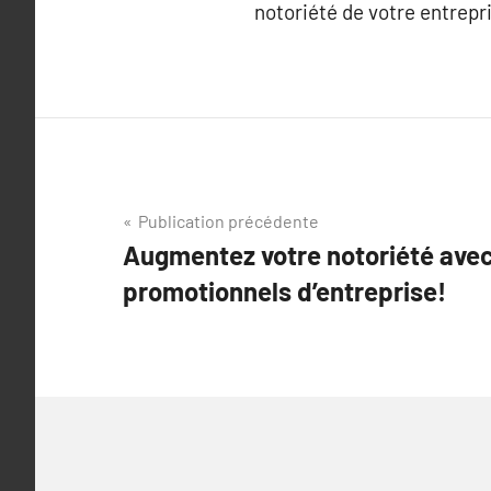
notoriété de votre entrepr
Navigation
Publication précédente
Augmentez votre notoriété avec 
de
promotionnels d’entreprise!
l’article