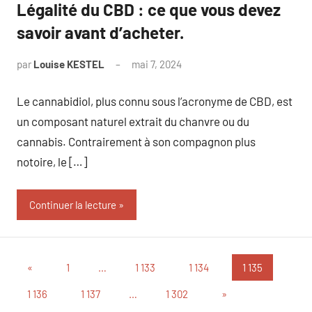
Légalité du CBD : ce que vous devez
savoir avant d’acheter.
par
Louise KESTEL
mai 7, 2024
Aucun
commentaire
Le cannabidiol, plus connu sous l’acronyme de CBD, est
un composant naturel extrait du chanvre ou du
cannabis. Contrairement à son compagnon plus
notoire, le […]
Continuer la lecture
Pagination
Publications
«
1
…
1 133
1 134
1 135
précédentes
des
Articles
1 136
1 137
…
1 302
»
suivants