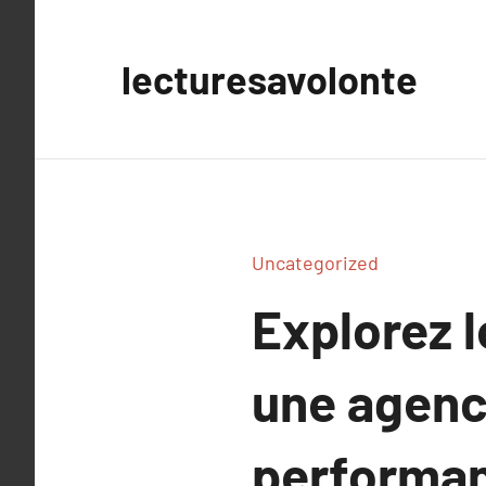
Aller
au
lecturesavolonte
contenu
Uncategorized
Explorez l
une agenc
performa