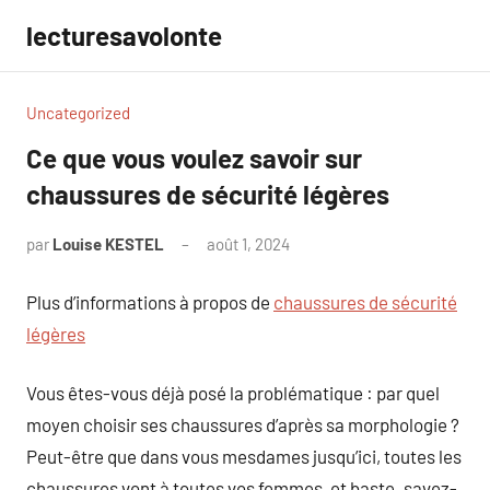
Aller
lecturesavolonte
au
contenu
Uncategorized
Ce que vous voulez savoir sur
chaussures de sécurité légères
par
Louise KESTEL
août 1, 2024
Aucun
commentaire
Plus d’informations à propos de
chaussures de sécurité
légères
Vous êtes-vous déjà posé la problématique : par quel
moyen choisir ses chaussures d’après sa morphologie ?
Peut-être que dans vous mesdames jusqu’ici, toutes les
chaussures vont à toutes vos femmes, et baste. savez-