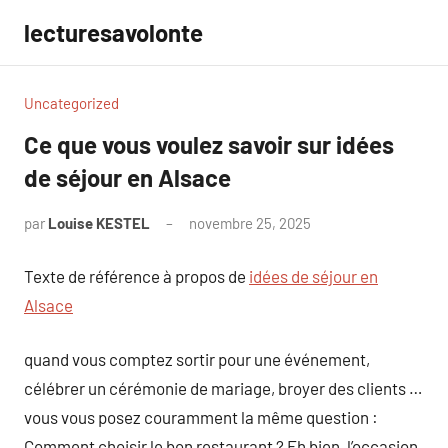
Aller
lecturesavolonte
au
contenu
Uncategorized
Ce que vous voulez savoir sur idées
de séjour en Alsace
par
Louise KESTEL
novembre 25, 2025
Aucun
commentaire
Texte de référence à propos de
idées de séjour en
Alsace
quand vous comptez sortir pour une événement,
célébrer un cérémonie de mariage, broyer des clients …
vous vous posez couramment la même question :
Comment choisir le bon restaurant ? Eh bien, l’occasion