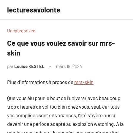
Aller
lecturesavolonte
au
contenu
Uncategorized
Ce que vous voulez savoir sur mrs-
skin
par
Louise KESTEL
mars 19, 2024
Aucun
commentaire
Plus d’informations à propos de
mrs-skin
Que vous élu pour le bout de l’univers ( avec beaucoup
trop d’heures de vol ) ou bien chez vous, seul, car tous
vos complices sont en vacances, l’été s’avère aussi
devenir une période adapté au explosion watching. A la
manière des cahiers de congés, nous suggérons d’en