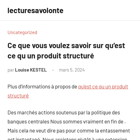
Aller
lecturesavolonte
au
contenu
Uncategorized
Ce que vous voulez savoir sur qu’est
ce qu un produit structuré
par
Louise KESTEL
mars 5, 2024
Aucun
commentaire
Plus d’informations à propos de
qu’est ce qu un produit
structuré
Des marchés actions soutenus par la politique des
banques centrales Nous sommes vraiment en fin de .
Mais cela ne veut dire pas pour comme la entassement
est instantané. Nous assistons plutôt à une extension