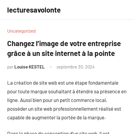
Aller
lecturesavolonte
au
contenu
Uncategorized
Changez l’image de votre entreprise
grâce à un site internet à la pointe
par
Louise KESTEL
septembre 30, 2024
Aucun
commentaire
La création de site web est une étape fondamentale
pour toute marque souhaitant à étendre sa présence en
ligne. Aussi bien pour un petit commerce local,
posséder un site web professionnellement réalisé est
capable de augmenter la portée de la marque.
Dans la phase de conception d’un site web, il est