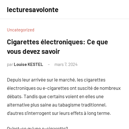
Aller
lecturesavolonte
au
contenu
Uncategorized
Cigarettes électroniques: Ce que
vous devez savoir
par
Louise KESTEL
mars 7, 2024
Aucun
commentaire
Depuis leur arrivée sur le marché, les cigarettes
électroniques ou e-cigarettes ont suscité de nombreux
débats. Tandis que certains voient en elles une
alternative plus saine au tabagisme traditionnel,
d’autres s’interrogent sur leurs effets à long terme.
Qu’est-ce qu’une e-cigarette?