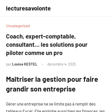
Aller
lecturesavolonte
au
contenu
Uncategorized
Coach, expert-comptable,
consultant… les solutions pour
piloter comme un pro
par
Louise KESTEL
décembre 4, 2025
Aucun
commentaire
Maîtriser la gestion pour faire
grandir son entreprise
Gérer une entreprise ne se limite pas à remplir des
tableaux Excel. Elle englobe aussi bien les finances, les