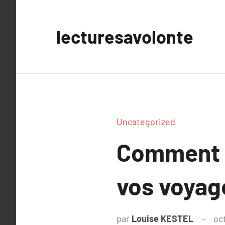
Aller
au
lecturesavolonte
contenu
Uncategorized
Comment a
vos voyag
par
Louise KESTEL
oc