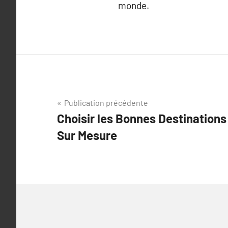
monde.
Navigation
Publication précédente
Choisir les Bonnes Destinations
de
Sur Mesure
l’article