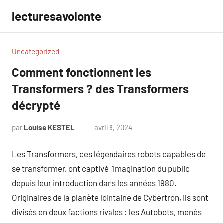
Aller
lecturesavolonte
au
contenu
Uncategorized
Comment fonctionnent les
Transformers ? des Transformers
décrypté
par
Louise KESTEL
avril 8, 2024
Aucun
commentaire
Les Transformers, ces légendaires robots capables de
se transformer, ont captivé l’imagination du public
depuis leur introduction dans les années 1980.
Originaires de la planète lointaine de Cybertron, ils sont
divisés en deux factions rivales : les Autobots, menés