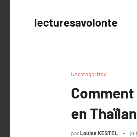
Aller
au
lecturesavolonte
contenu
Uncategorized
Comment 
en Thaïla
par
Louise KESTEL
jui