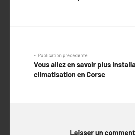
Navigation
Publication précédente
Vous allez en savoir plus install
de
climatisation en Corse
l’article
Laisser un comment