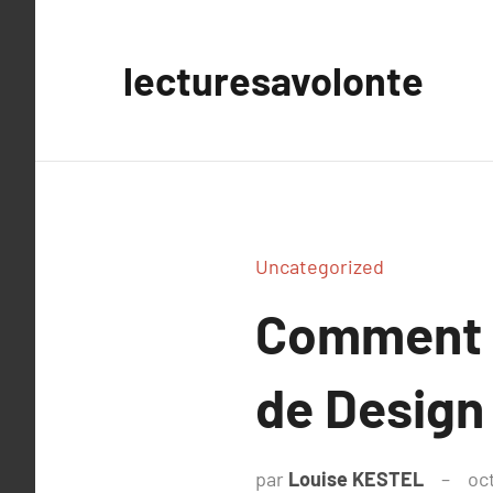
Aller
au
lecturesavolonte
contenu
Uncategorized
Comment U
de Design
par
Louise KESTEL
oc