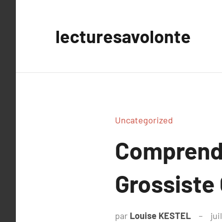
Aller
au
lecturesavolonte
contenu
Uncategorized
Comprendr
Grossiste
par
Louise KESTEL
jui