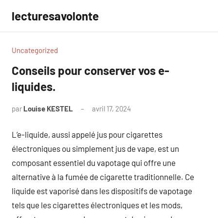
Aller
lecturesavolonte
au
contenu
Uncategorized
Conseils pour conserver vos e-
liquides.
par
Louise KESTEL
avril 17, 2024
Aucun
commentaire
L’e-liquide, aussi appelé jus pour cigarettes
électroniques ou simplement jus de vape, est un
composant essentiel du vapotage qui offre une
alternative à la fumée de cigarette traditionnelle. Ce
liquide est vaporisé dans les dispositifs de vapotage
tels que les cigarettes électroniques et les mods,