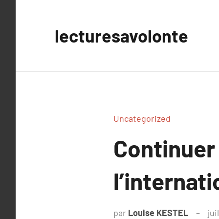
Aller
au
lecturesavolonte
contenu
Uncategorized
Continuer 
l’internati
par
Louise KESTEL
jui