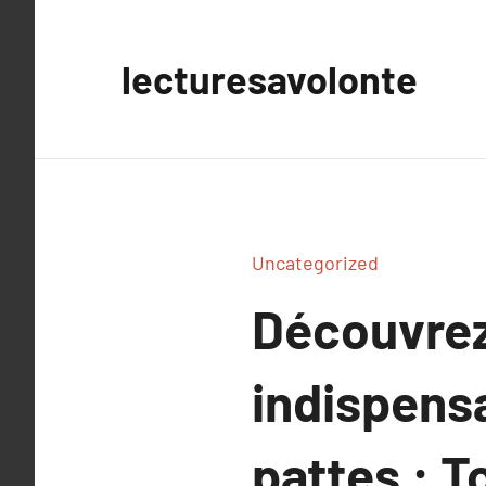
Aller
au
lecturesavolonte
contenu
Uncategorized
Découvrez
indispens
pattes : T