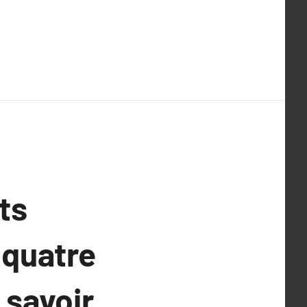
ts
 quatre
 savoir