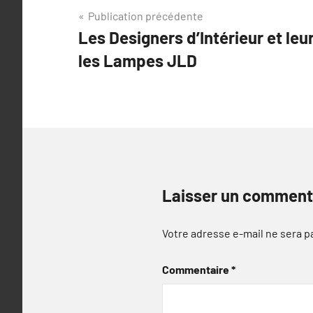
Navigation
Publication précédente
Les Designers d’Intérieur et le
de
les Lampes JLD
l’article
Laisser un comment
Votre adresse e-mail ne sera p
Commentaire
*