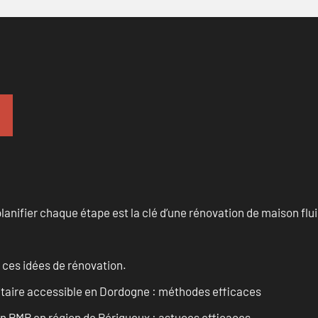
anifier chaque étape est la clé d’une rénovation de maison fluid
 ces idées de rénovation.
itaire accessible en Dordogne : méthodes efficaces
in PMR en région de Périgueux : astuces efficaces