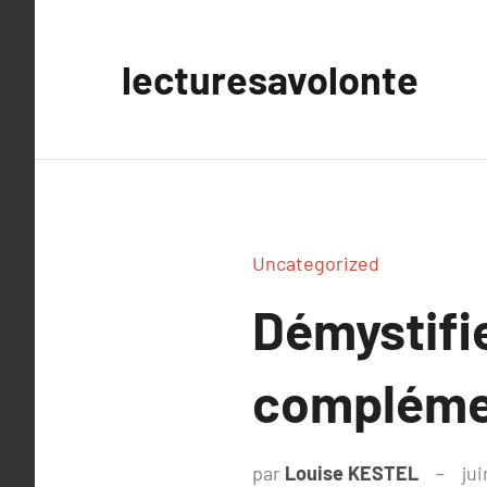
Aller
au
lecturesavolonte
contenu
Uncategorized
Démystifie
complémen
par
Louise KESTEL
ju