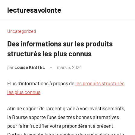
Aller
lecturesavolonte
au
contenu
Uncategorized
Des informations sur les produits
structurés les plus connus
par
Louise KESTEL
mars 5, 2024
Aucun
commentaire
Plus d’informations à propos de
les produits structurés
les plus connus
afin de gagner de l’argent grâce à vos investissements,
la Bourse apporte l’une des très bonnes alternatives
pour faire fructifier votre prépondérant à présent.
Certes, le vocabulaire technique des spécialistes de la