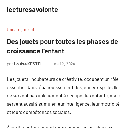
Aller
lecturesavolonte
au
contenu
Uncategorized
Des jouets pour toutes les phases de
croissance l’enfant
par
Louise KESTEL
mai 2, 2024
Aucun
commentaire
Les jouets, incubateurs de créativité, occupent un rôle
essentiel dans l’épanouissement des jeunes esprits. Ils
ne servent pas uniquement à occuper les enfants, mais
servent aussi à stimuler leur intelligence, leur motricité
et leurs compétences sociales.
À partir des jeux ancestraux comme les puzzles aux