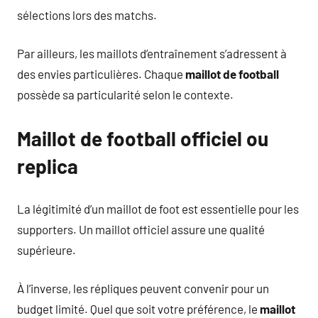
sélections lors des matchs.
Par ailleurs, les maillots d’entraînement s’adressent à
des envies particulières. Chaque
maillot de football
possède sa particularité selon le contexte.
Maillot de football officiel ou
replica
La légitimité d’un maillot de foot est essentielle pour les
supporters. Un maillot officiel assure une qualité
supérieure.
À l’inverse, les répliques peuvent convenir pour un
budget limité. Quel que soit votre préférence, le
maillot