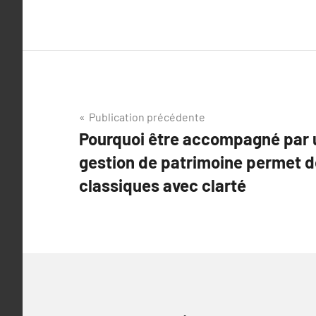
Navigation
Publication précédente
Pourquoi être accompagné par 
de
gestion de patrimoine permet de
l’article
classiques avec clarté