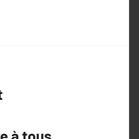
t
e à tous