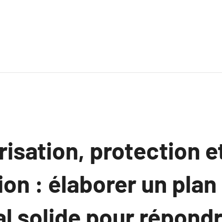
risation, protection e
on : élaborer un plan
l solide pour répondr