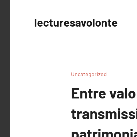
Aller
au
lecturesavolonte
contenu
Uncategorized
Entre valo
transmissi
patrimonia