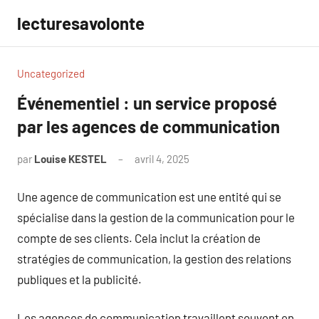
Aller
lecturesavolonte
au
contenu
Uncategorized
Événementiel : un service proposé
par les agences de communication
par
Louise KESTEL
avril 4, 2025
Aucun
commentaire
Une agence de communication est une entité qui se
spécialise dans la gestion de la communication pour le
compte de ses clients. Cela inclut la création de
stratégies de communication, la gestion des relations
publiques et la publicité.
Les agences de communication travaillent souvent en