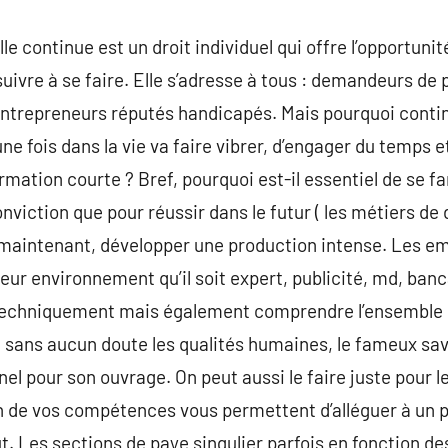
e continue est un droit individuel qui offre l’opportuni
suivre à se faire. Elle s’adresse à tous : demandeurs de
 entrepreneurs réputés handicapés. Mais pourquoi conti
, une fois dans la vie va faire vibrer, d’engager du temps
mation courte ? Bref, pourquoi est-il essentiel de se fa
nviction que pour réussir dans le futur ( les métiers de d
maintenant, développer une production intense. Les emp
ur environnement qu’il soit expert, publicité, md, banca
 techniquement mais également comprendre l’ensemble d
te sans aucun doute les qualités humaines, le fameux savo
l pour son ouvrage. On peut aussi le faire juste pour le
n de vos compétences vous permettent d’alléguer à un p
ut. Les sections de paye singulier parfois en fonction d