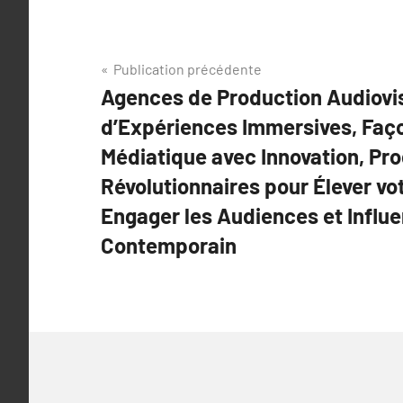
Navigation
Publication précédente
Agences de Production Audiovis
de
d’Expériences Immersives, Faç
l’article
Médiatique avec Innovation, Pr
Révolutionnaires pour Élever v
Engager les Audiences et Influ
Contemporain