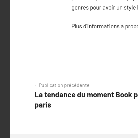
genres pour avoir un style
Plus d’informations à pro
Navigation
Publication précédente
La tendance du moment Book 
de
paris
l’article