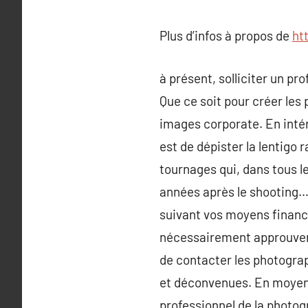
Plus d’infos à propos de
ht
à présent, solliciter un p
Que ce soit pour créer les 
images corporate. En intéri
est de dépister la lentigo
tournages qui, dans tous l
années après le shooting…A
suivant vos moyens financie
nécessairement approuver à
de contacter les photograp
et déconvenues. En moyenn
professionnel de la photog