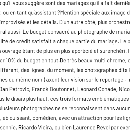
 qu’il vous suggère sont des mariages qu’il a fait dernièr
, ou en tant qu’assistant ?Mention spéciale aux image d
improvisés et les détails. D’un autre côté, plus orchestr
néral aussi. Le budget consacré au photographe de mari
ilité de crédit satisfait à chaque partie du mariage. Le
n ouvrage étant de plus en plus apprécié et surenchéri. 
r 10% du budget en tout.De très beaux multi chrome, c
différent, des lignes, du moment, les photographes dits F
hes du même nom ) axent leur vision sur le reportage… 
 Dan Petrovic, Franck Boutonnet, Leonard Cohade, Nic
 le disais plus haut, ces trois formats emblématiques 
is plusieurs photographes ne se reconnaissent dans aucun
, éblouissant, comédien, avec un attraction pour les l
sonnie, Ricardo Vieira, ou bien Laurence Revol par ex