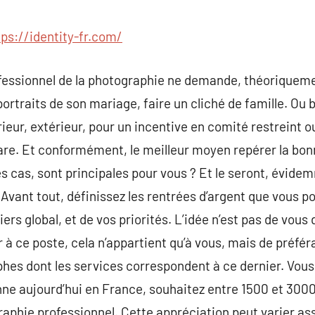
commentaire
tps://identity-fr.com/
rofessionnel de la photographie ne demande, théoriquem
portraits de son mariage, faire un cliché de famille. Ou 
eur, extérieur, pour un incentive en comité restreint ou
 rare. Et conformément, le meilleur moyen repérer la bo
es cas, sont principales pour vous ? Et le seront, évide
vant tout, définissez les rentrées d’argent que vous po
rs global, et de vos priorités. L’idée n’est pas de vous 
 ce poste, cela n’appartient qu’à vous, mais de préférab
hes dont les services correspondent à ce dernier. Vous
e aujourd’hui en France, souhaitez entre 1500 et 3000 
raphie professionnel. Cette appréciation peut varier a