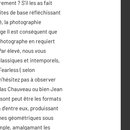
ement ? S’il les as fait
ites de base réfléchissant
é, la photographie
age Il est conséquent que
 photographe en requiert
Par élevé, nous vous
lassiques et intemporels,
earless ( selon
n’hésitez pas à observer
olas Chauveau ou bien Jean
sont peut être les formats
 d’entre eux, produissant
ignes géométriques sous
emple, amalgamant les