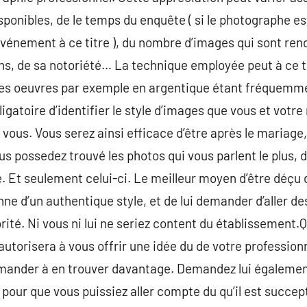
isponibles, de le temps du enquête ( si le photographe e
événement à ce titre ), du nombre d’images qui sont rend
ns, de sa notoriété… La technique employée peut à ce tit
es oeuvres par exemple en argentique étant fréquemm
bligatoire d’identifier le style d’images que vous et votr
vous. Vous serez ainsi efficace d’être après le mariage, 
us possedez trouvé les photos qui vous parlent le plus, 
pe. Et seulement celui-ci. Le meilleur moyen d’être déç
onne d’un authentique style, et de lui demander d’aller de
té. Ni vous ni lui ne seriez content du établissement.Qu
autorisera à vous offrir une idée du de votre profession
demander à en trouver davantage. Demandez lui égaleme
 pour que vous puissiez aller compte du qu’il est succep