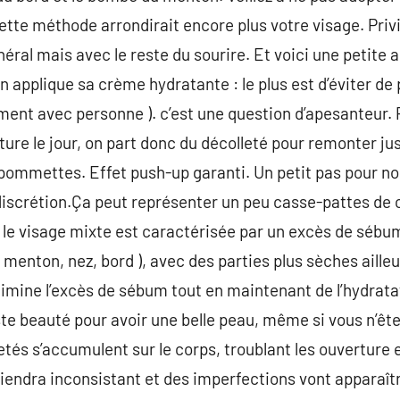
ette méthode arrondirait encore plus votre visage. Privi
éral mais avec le reste du sourire. Et voici une petite 
 applique sa crème hydratante : le plus est d’éviter de 
itement avec personne ). c’est une question d’apesanteur.
ture le jour, on part donc du décolleté pour remonter ju
 pommettes. Effet push-up garanti. Un petit pas pour no
discrétion.Ça peut représenter un peu casse-pattes de ch
, le visage mixte est caractérisée par un excès de sébu
: menton, nez, bord ), avec des parties plus sèches ailleur
élimine l’excès de sébum tout en maintenant de l’hydrata
ste beauté pour avoir une belle peau, même si vous n’ête
etés s’accumulent sur le corps, troublant les ouverture 
eviendra inconsistant et des imperfections vont apparaît