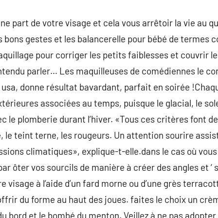
 part de votre visage et cela vous arrêtoir la vie au quo
s bons gestes et les balancerelle pour bébé de termes c
uillage pour corriger les petits faiblesses et couvrir l
ntendu parler… Les maquilleuses de comédiennes le con
 usa, donne résultat bavardant, parfait en soirée !Chaq
érieures associées au temps, puisque le glacial, le soleil
c le plomberie durant l’hiver. «Tous ces critères font
 le teint terne, les rougeurs. Un attention sourire assis
ssions climatiques», explique-t-elle.dans le cas où vous
par ôter vos sourcils de manière à créer des angles et ‘ se
re visage à l’aide d’un fard morne ou d’une grès terracot
frir du forme au haut des joues. faites le choix un crè
du bord et le bombé du menton. Veillez à ne pas adopte