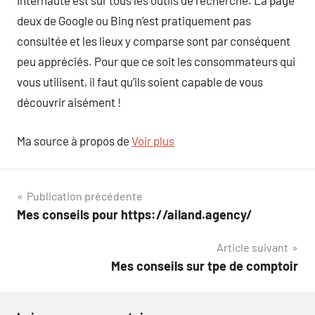
internaute est sur tous les outils de recherche. La page
deux de Google ou Bing n’est pratiquement pas
consultée et les lieux y comparse sont par conséquent
peu appréciés. Pour que ce soit les consommateurs qui
vous utilisent, il faut qu’ils soient capable de vous
découvrir aisément !
Ma source à propos de
Voir plus
Navigation
Publication précédente
Mes conseils pour https://ailand.agency/
de
Article suivant
l’article
Mes conseils sur tpe de comptoir