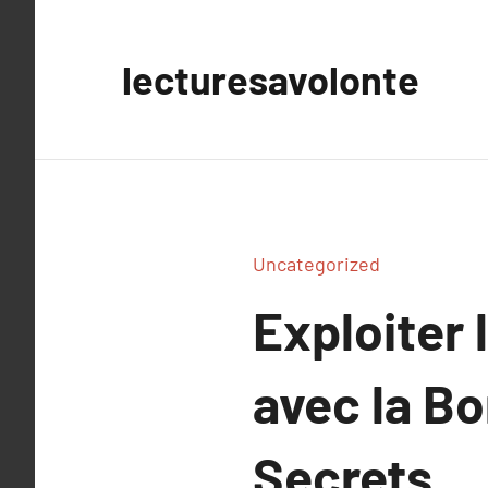
Aller
au
lecturesavolonte
contenu
Uncategorized
Exploiter 
avec la Bo
Secrets