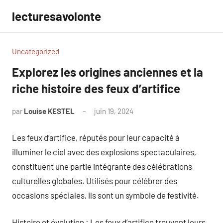
Aller
lecturesavolonte
au
contenu
Uncategorized
Explorez les origines anciennes et la
riche histoire des feux d’artifice
par
Louise KESTEL
juin 19, 2024
Aucun
commentaire
Les feux d’artifice, réputés pour leur capacité à
illuminer le ciel avec des explosions spectaculaires,
constituent une partie intégrante des célébrations
culturelles globales. Utilisés pour célébrer des
occasions spéciales, ils sont un symbole de festivité.
Histoire et évolution : Les feux d’artifice trouvent leurs