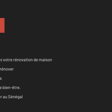
s votre rénovation de maison
 rénover
es
re bien-être.
er au Sénégal