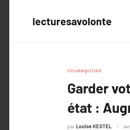
Aller
au
lecturesavolonte
contenu
Uncategorized
Garder vot
état : Aug
par
Louise KESTEL
avr