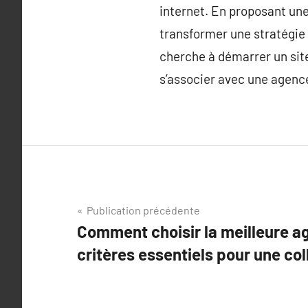
internet. En proposant un
transformer une stratégie 
cherche à démarrer un sit
s’associer avec une agence
Navigation
Publication précédente
Comment choisir la meilleure a
de
critères essentiels pour une col
l’article