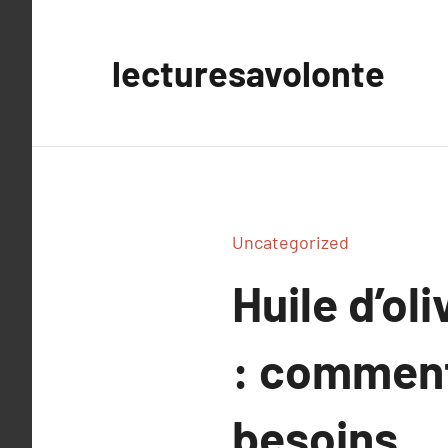
Aller
au
lecturesavolonte
contenu
Uncategorized
Huile d’oli
: comment 
besoins