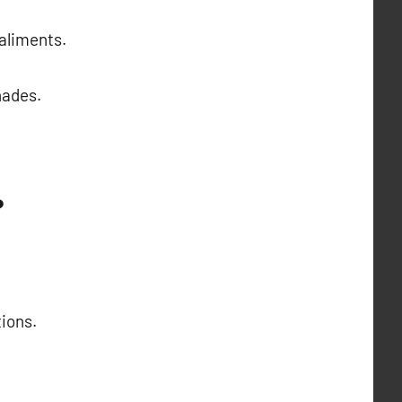
 aliments.
nades.
?
tions.