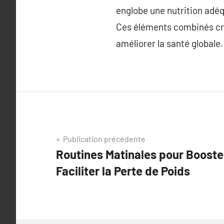
englobe une nutrition adéqu
Ces éléments combinés crée
améliorer la santé globale.
Navigation
Publication précédente
Routines Matinales pour Booste
de
Faciliter la Perte de Poids
l’article