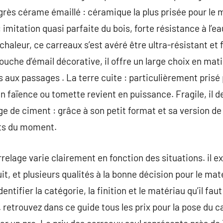
 grès cérame émaillé : céramique la plus prisée pour le 
imitation quasi parfaite du bois, forte résistance à l’ea
chaleur, ce carreaux s’est avéré être ultra-résistant et f
uche d’émail décorative, il offre un large choix en matièr
as aux passages . La terre cuite : particulièrement pris
 en faïence ou tomette revient en puissance. Fragile, i
age de ciment : grâce à son petit format et sa version de 
nts du moment.
relage varie clairement en fonction des situations. il ex
t, et plusieurs qualités à la bonne décision pour le mat
ntifier la catégorie, la finition et le matériau qu’il fau
 retrouvez dans ce guide tous les prix pour la pose du c