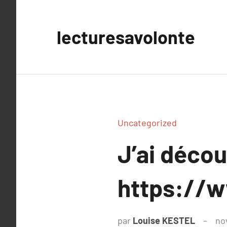
Aller
au
lecturesavolonte
contenu
Uncategorized
J’ai déco
https://
par
Louise KESTEL
no