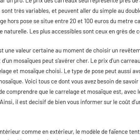
par un pro. Le prix des carreaux seul représente près de
 sont très variables, et peuvent aller du simple au double
age hors pose se situe entre 20 et 100 euros du metre ca
e naturelle. Les plus accessibles sont ceux en grès de 
st une valeur certaine au moment de choisir un revêteme
oût d’un mosaïques peut s’avérer cher. Le prix d’un carr
lage et mosaïque choisi. Le type de pose peut aussi avoi
osaïque. Voici tous ce dont vous avez besoin de savoir v
t de comprendre que le carrelage et mosaïque est, avec 
Ainsi, il est decisif de bien vous informer sur le coût d
 intérieur comme en extérieur, le modèle de faïence tent