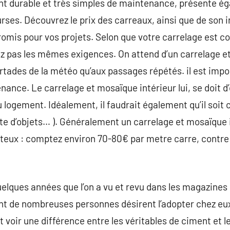
t durable et très simples de maintenance, présente éga
rses. Découvrez le prix des carreaux, ainsi que de son i
mis pour vos projets. Selon que votre carrelage est co
xez pas les mêmes exigences. On attend d’un carrelage et
artades de la météo qu’aux passages répétés. il est impo
ance. Le carrelage et mosaïque intérieur lui, se doit d
du logement. Idéalement, il faudrait également qu’il soi
rte d’objets… ). Généralement un carrelage et mosaïque 
uteux : comptez environ 70-80€ par metre carre, contr
elques années que l’on a vu et revu dans les magazines 
t de nombreuses personnes désirent l’adopter chez eux
t voir une différence entre les véritables de ciment et 