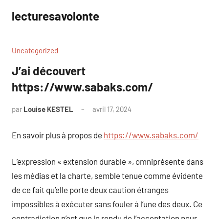
Aller
lecturesavolonte
au
contenu
Uncategorized
J’ai découvert
https://www.sabaks.com/
par
Louise KESTEL
avril 17, 2024
Aucun
commentaire
En savoir plus à propos de
https://www.sabaks.com/
L’expression « extension durable », omniprésente dans
les médias et la charte, semble tenue comme évidente
de ce fait qu’elle porte deux caution étranges
impossibles à exécuter sans fouler à l’une des deux. Ce
contradiction n’est que le rendu de l’acceptation pour