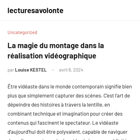
Aller
lecturesavolonte
au
contenu
Uncategorized
La magie du montage dans la
réalisation vidéographique
par
Louise KESTEL
avril 8, 2024
Aucun
commentaire
Être vidéaste dans le monde contemporain signifie bien
plus que simplement capturer des scènes. C’est l’art de
dépeindre des histoires à travers la lentille, en
combinant technique et imagination pour créer des
contenus qui fascinent le spectateur. Le vidéaste
d’aujourd’hui doit être polyvalent, capable de naviguer