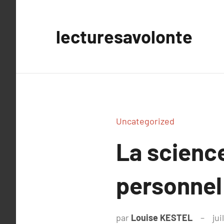
Aller
au
lecturesavolonte
contenu
Uncategorized
La scienc
personnel
par
Louise KESTEL
jui