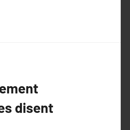
pement
es disent