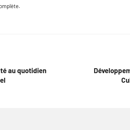
complète.
té au quotidien
Développeme
el
Cul