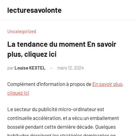
Aller
lecturesavolonte
au
contenu
Uncategorized
La tendance du moment En savoir
plus, cliquez ici
par
Louise KESTEL
mars 12, 2024
Aucun
commentaire
Complément d’information à propos de
En savoir plus,
cliquez ici
Le secteur du publicité micro-ordinateur est
continuelle accélération, et a vécu un emballement
bosselé pendant cette dernière décade. Quelques
habitudes dessinent les stratégies dominantes en