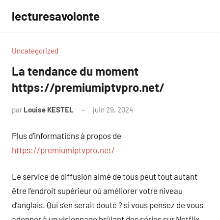
Aller
lecturesavolonte
au
contenu
Uncategorized
La tendance du moment
https://premiumiptvpro.net/
par
Louise KESTEL
juin 29, 2024
Aucun
commentaire
Plus d’informations à propos de
https://premiumiptvpro.net/
Le service de diffusion aimé de tous peut tout autant
être l’endroit supérieur où améliorer votre niveau
d’anglais. Qui s’en serait douté ? si vous pensez de vous
adonner à un visionnage brûlant des séries sur Netflix,