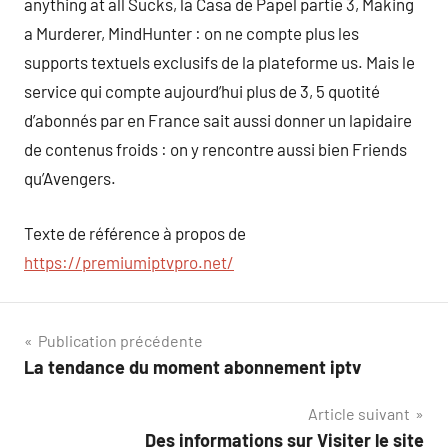
anything at all Sucks, la Casa de Papel partie 3, Making
a Murderer, MindHunter : on ne compte plus les
supports textuels exclusifs de la plateforme us. Mais le
service qui compte aujourd’hui plus de 3, 5 quotité
d’abonnés par en France sait aussi donner un lapidaire
de contenus froids : on y rencontre aussi bien Friends
qu’Avengers.
Texte de référence à propos de
https://premiumiptvpro.net/
Navigation
Publication précédente
La tendance du moment abonnement iptv
de
Article suivant
l’article
Des informations sur Visiter le site